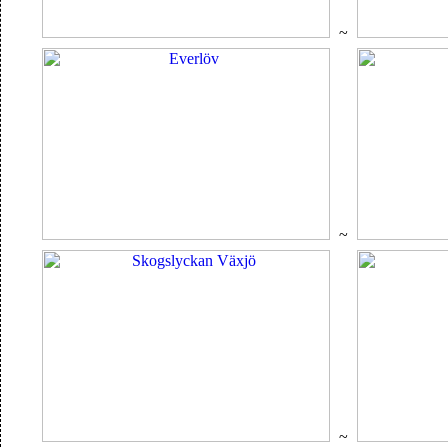
~
~
~